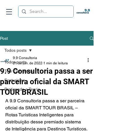
Post
Todos posts
9.9 Consultoria
Todos posts
21 de jun. de 2022
1 min de leitura
9.9 Consultoria passa a ser
Tour Cervejeiro
parceira oficial da SMART
Ecoturismo
Praticando a Teoria
TOUR BRASIL
A 9.9 Consultoria passa a ser parceira 
oficial da SMART TOUR BRASIL – 
Rotas Turísticas Inteligentes para 
distribuição desse premiado sistema 
de Inteligência para Destinos Turísticos.